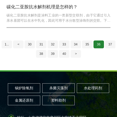
碳化二亚胺抗水解剂机理是怎样的？
碳化二亚胺抗水解剂是涂料工业的一类新型交联剂，由于它通过引入
亲水基团可以在水中乳化，因此可用于水分散型涂饰剂的交联。下面
小编来给大家介绍下碳...
1...
<
30
31
32
33
34
35
36
37
38
39
40
>
锅炉除氧剂
杀菌灭藻剂
水处理药剂
金属还原剂
塑料助剂