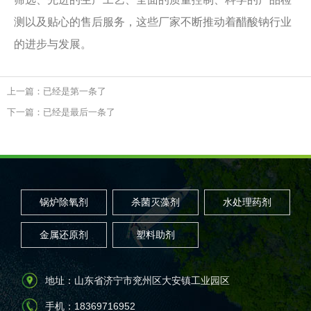
测以及贴心的售后服务，这些厂家不断推动着醋酸钠行业
的进步与发展。
上一篇：已经是第一条了
下一篇：已经是最后一条了
锅炉除氧剂
杀菌灭藻剂
水处理药剂
金属还原剂
塑料助剂
地址：山东省济宁市兖州区大安镇工业园区
手机：18369716952