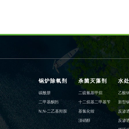
锅炉除氧剂
杀菌灭藻剂
水
碳酰肼
二硫氰基甲烷
乙酸
二甲基酮肟
十二烷基二甲基苄
新型
N,N-二乙基羟胺
基氯化铵
反渗
溴硝醇
反渗