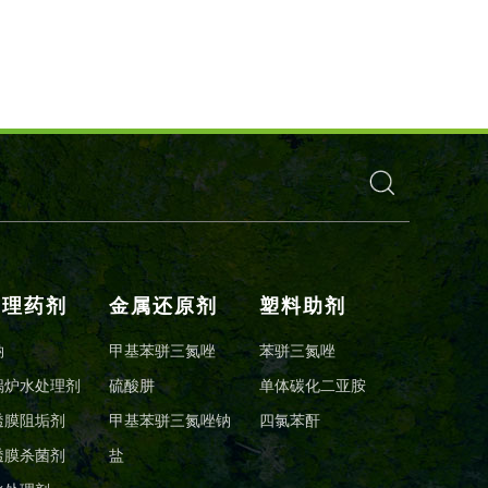
处理药剂
金属还原剂
塑料助剂
钠
甲基苯骈三氮唑
苯骈三氮唑
锅炉水处理剂
硫酸肼
单体碳化二亚胺
透膜阻垢剂
甲基苯骈三氮唑钠
四氯苯酐
透膜杀菌剂
盐